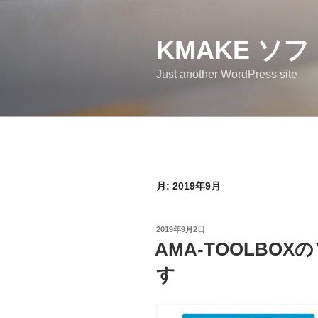
コ
ン
テ
KMAKE ソ
ン
Just another WordPress site
ツ
へ
ス
キ
ッ
プ
月:
2019年9月
投
2019年9月2日
稿
AMA-TOOLBO
日:
す