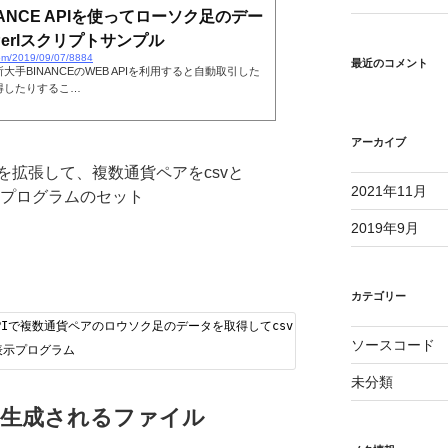
BINANCE APIを使ってローソク足のデー
erlスクリプトサンプル
com/2019/09/07/8884
最近のコメント
手BINANCEのWEB APIを利用すると自動取引した
得したりするこ…
アーカイブ
を拡張して、複数通貨ペアをcsvと
2021年11月
ンプルプログラムのセット
2019年9月
カテゴリー
NANCE APIで複数通貨ペアのロウソク足のデータを取得してcsvとjavascriptに落とし
ソースコード
ク足表示プログラム
未分類
生成されるファイル