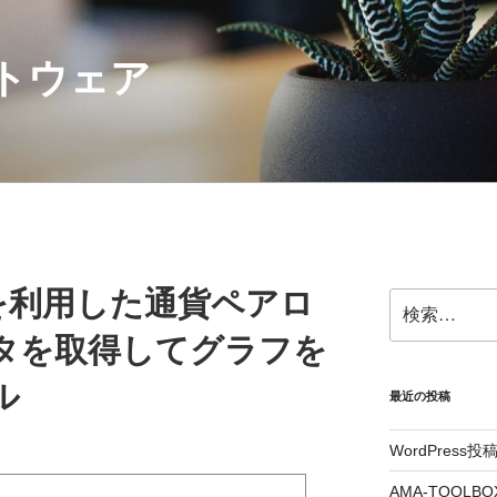
フトウェア
を利用した通貨ペアロ
検
索:
タを取得してグラフを
ル
最近の投稿
WordPres
AMA-TOOL