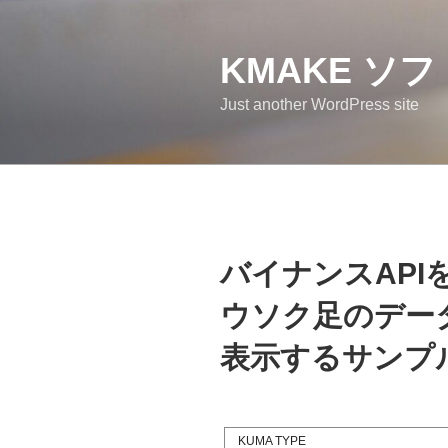
コ
ン
テ
KMAKE ソ
ン
Just another WordPress site
ツ
へ
ス
キ
ッ
プ
バイナンスAPI
ウソク足のデー
表示するサンプ
KUMA TYPE