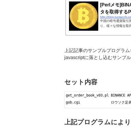
[Perlメモ]
タを取得するP
http://blog.kumacchi.
中国の暗号通貨取引所大
り、様々な情報を取
上記記事のサンプルプログラム
javascriptに落とし込むサ
セット内容
get_order_book_v03.pl BI
gob.cgi               ロウソ
上記プログラムにより